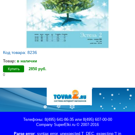
Код товара: 8236
Товар:
в наличии
2850
руб
.
Купить
0
Телефоны: 8(495) 641-86-35 или 8(495) 607-00-00
Company
SuperElki.ru
© 2007-2016
Parse error
: syntax error, unexpected T_DEC, expecting ')' in