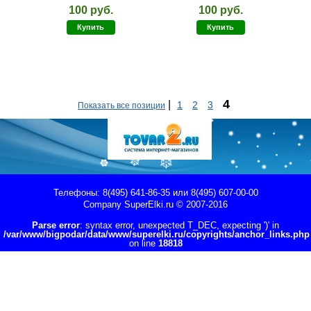
100 руб.
100 руб.
Купить
Купить
4
|
1
2
3
Показать все позиции
Телефоны: 8(495) 641-86-35 или 8(495) 607-00-00
Company
SuperElki.ru
© 2007-2016
Parse error
: syntax error, unexpected T_DEC, expecting ')' in
/var/www/bigpodar/data/www/superelki.ru/copyrights/anchor_links.php
on line
18818