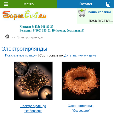
Ваша корзина
пока пустая...
Москва:
8(495) 641-86-35
Регионы:
8(800) 333-51-19 (звонок бесплатный)
»»
Электрогирлянды
Электрогирлянды
Показать все позиции
| Сортировать по:
Дате
,
наличию и цене
Электрогирлянда
Электрогирлянда
"Созвездие"
"Фейерверк"