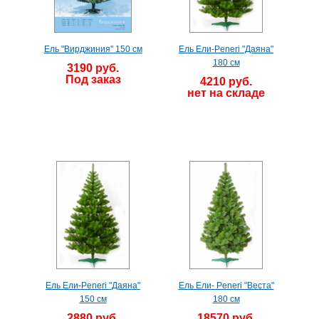
Ель "Вирджиния" 150 см
Ель Ели-Peneri "Даяна"
180 см
3190 руб.
Под заказ
4210 руб.
нет на складе
Ель Ели-Peneri "Даяна"
Ель Ели- Peneri "Веста"
150 см
180 см
2880 руб.
18570 руб.