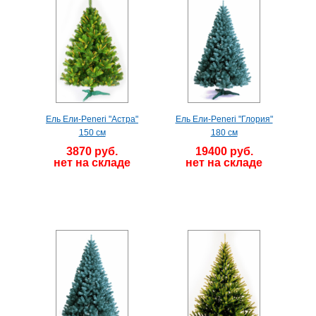
Ель Ели-Peneri "Астра"
Ель Ели-Peneri "Глория"
150 см
180 см
3870 руб.
19400 руб.
нет на складе
нет на складе