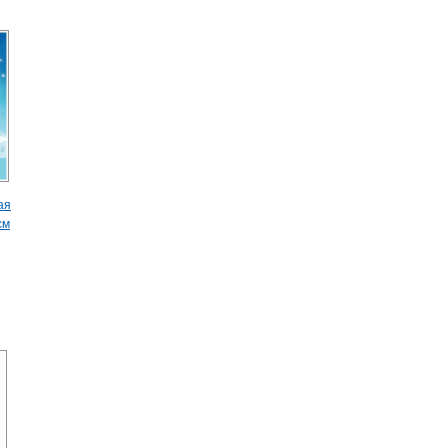
ая
см