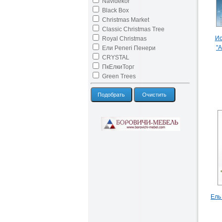
Navidekor
Black Box
Christmas Market
Classic Christmas Tree
Ис
Royal Christmas
"
Ели Peneri Пенери
CRYSTAL
ПкЕлкиТорг
Green Trees
Подобрать
Очистить
Ель