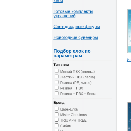
хвои
Готовые комплекты
украшений
Светодиодные фигуры
Новогодние сувениры
Подбор елок по
параметрам
Ис
Тип хвои
Мягкий ПВХ (пленка)
Жесткий ПВХ (леска)
Резина (PE, литье)
Резина + ПВХ
Резина + ПВХ + Леска
Бренд
Царь-Елка
Mister Christmas
TRIUMPH TREE
Сибим