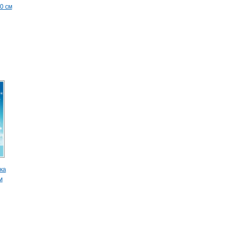
0 см
ка
м