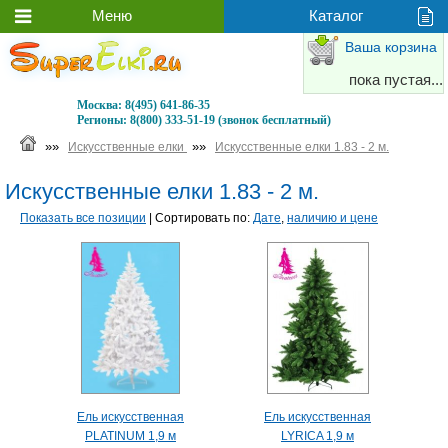
Ваша корзина
пока пустая...
Москва:
8(495) 641-86-35
Регионы:
8(800) 333-51-19 (звонок бесплатный)
»»
»»
Искусственные елки
Искусственные елки 1.83 - 2 м.
Искусственные елки 1.83 - 2 м.
Показать все позиции
| Сортировать по:
Дате
,
наличию и цене
Ель искусственная
Ель искусственная
PLATINUM 1,9 м
LYRICA 1,9 м