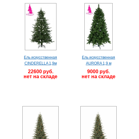
Ель искусственная
Ель искусственная
CINDERELLA 1,9м
AURORA 1,9 м
22600 руб.
9000 руб.
нет на складе
нет на складе