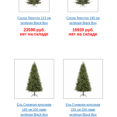
Сосна Трентон 215 см
Сосна Трентон 185 см
зелёная Black Box
зелёная Black Box
23590 руб.
16930 руб.
нет на складе
нет на складе
Ель Снежная королева
Ель Снежная королева
185 см 200 ламп
185 см 200 ламп
зелёная Black Box
зелёная Black Box