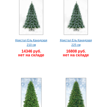
Кристал Ель Канадская
Кристал Ель Канадская
210 см
225 см
14346 руб.
16808 руб.
нет на складе
нет на складе