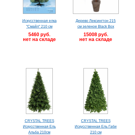
Искусственная елка
Дерево Лексингтон 215
"Смайл" 210 см
см зеленое Black Box
5460 руб.
15008 руб.
нет на складе
нет на складе
CRYSTAL TREES
CRYSTAL TREES
Искусственная Ель
Искусственная Ель Габи
Альба 210см
210 см