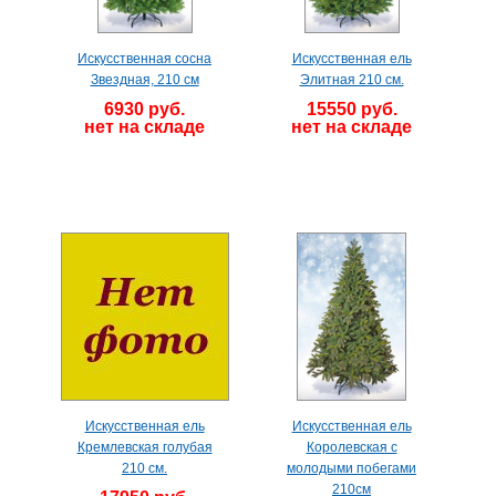
Искусственная сосна
Искусственная ель
Звездная, 210 см
Элитная 210 см.
6930 руб.
15550 руб.
нет на складе
нет на складе
Искусственная ель
Искусственная ель
Кремлевская голубая
Королевская с
210 см.
молодыми побегами
210см