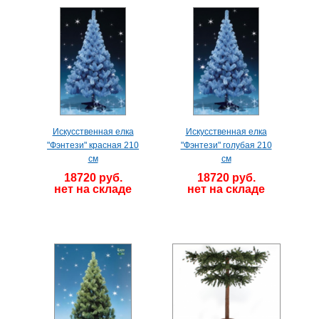
Искусственная елка
Искусственная елка
"Фэнтези" красная 210
"Фэнтези" голубая 210
см
см
18720 руб.
18720 руб.
нет на складе
нет на складе