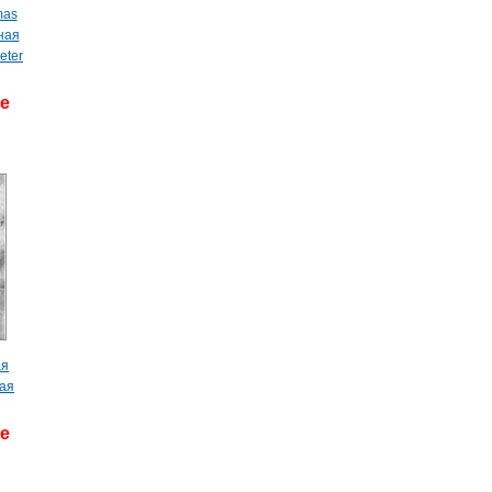
mas
ная
eter
де
ая
лая
де