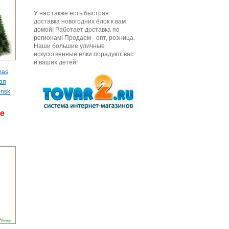
У нас также есть быстрая
доставка новогодних ёлок к вам
домой! Работает доставка по
регионам! Продаем - опт, розница.
Наши большие уличные
искусственные елки порадуют вас
и ваших детей!
mas
ая
insk
де