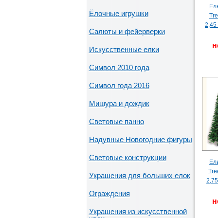
Ель
Ёлочные игрушки
Tr
2,45
Салюты и фейерверки
н
Искусственные елки
Символ 2010 года
Символ года 2016
Мишура и дождик
Световые панно
Надувные Новогодние фигуры
Световые конструкции
Ель
Tre
Украшения для больших елок
2,75
Ограждения
н
Украшения из искусственной