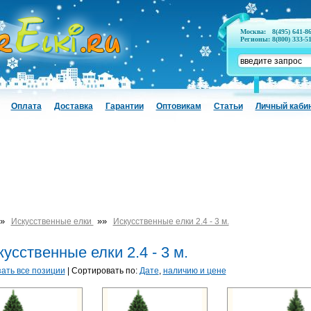
Москва:
8(495) 641-8
Регионы:
8(800) 333-5
Оплата
Доставка
Гарантии
Оптовикам
Статьи
Личный каби
»
»»
Искусственные елки
Искусственные елки 2.4 - 3 м.
усственные елки 2.4 - 3 м.
ать все позиции
| Сортировать по:
Дате
,
наличию и цене