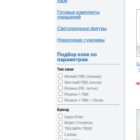
хвои
Готовые комплекты
украшений
Светодиодные фигуры
Новогодние сувениры
Подбор елок по
параметрам
Е
Тип хвои
Мягкий ПВХ (пленка)
Жесткий ПВХ (леска)
н
Резина (PE, литье)
Резина + ПВХ
Резина + ПВХ + Леска
Бренд
Царь-Елка
Mister Christmas
TRIUMPH TREE
Сибим