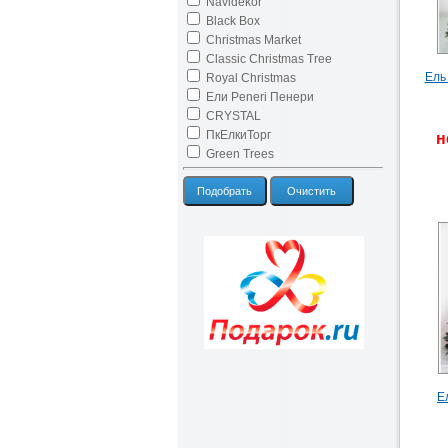
Navidekor
Black Box
Christmas Market
Classic Christmas Tree
Ель
Royal Christmas
Ели Peneri Пенери
CRYSTAL
ПкЕлкиТорг
н
Green Trees
Подобрать
Очистить
Е