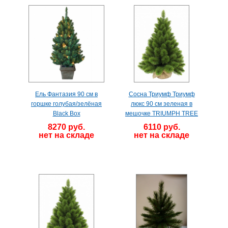
Ель Фантазия 90 см в
Сосна Триумф Триумф
горшке голубая/зелёная
люкс 90 см зеленая в
Black Box
мешочке TRIUMPH TREE
8270 руб.
6110 руб.
нет на складе
нет на складе