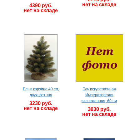
нет на складе
4390 руб.
нет на складе
Ель в корзине 40 см,
Ель искусственная
двухцветная
Императорская
заснеженная, 60 см
3230 руб.
нет на складе
3030 руб.
нет на складе