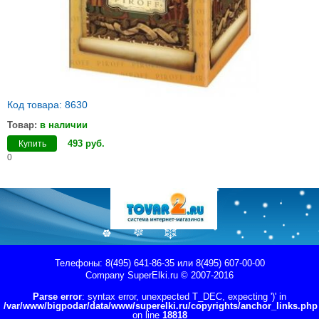
Код товара: 8630
Товар:
в наличии
493
руб
.
Купить
0
Телефоны: 8(495) 641-86-35 или 8(495) 607-00-00
Company
SuperElki.ru
© 2007-2016
Parse error
: syntax error, unexpected T_DEC, expecting ')' in
/var/www/bigpodar/data/www/superelki.ru/copyrights/anchor_links.php
on line
18818