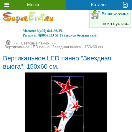
Ваша корзина
пока пустая...
Москва:
8(495) 641-86-35
Регионы:
8(800) 333-51-19 (звонок бесплатный)
»»
»»
Световые панно
Вертикальное LED панно "Звездная вьюга", 150х60 см.
Вертикальное LED панно "Звездная
вьюга", 150х60 см.