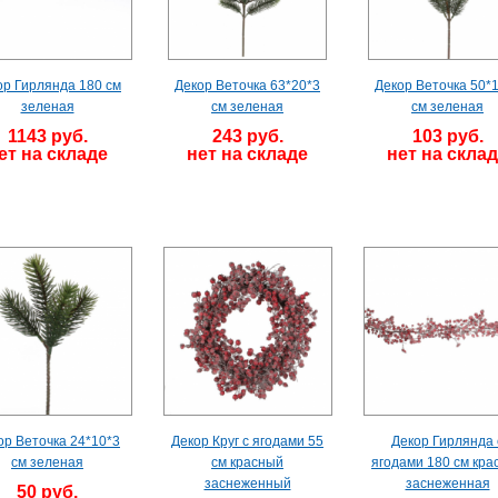
ор Гирлянда 180 см
Декор Веточка 63*20*3
Декор Веточка 50*
зеленая
см зеленая
см зеленая
1143 руб.
243 руб.
103 руб.
ет на складе
нет на складе
нет на скла
ор Веточка 24*10*3
Декор Круг с ягодами 55
Декор Гирлянда 
см зеленая
см красный
ягодами 180 см кра
заснеженный
заснеженная
50 руб.