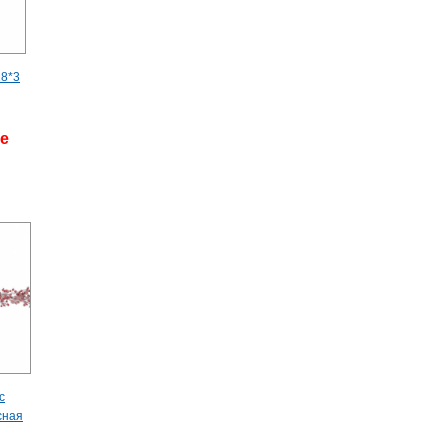
18*3
де
с
сная