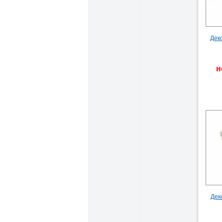
Дек
н
Дек