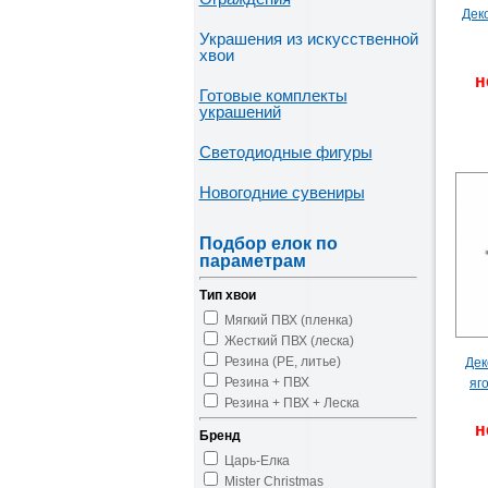
Дек
Украшения из искусственной
хвои
н
Готовые комплекты
украшений
Светодиодные фигуры
Новогодние сувениры
Подбор елок по
параметрам
Тип хвои
Мягкий ПВХ (пленка)
Жесткий ПВХ (леска)
Резина (PE, литье)
Дек
Резина + ПВХ
яг
Резина + ПВХ + Леска
н
Бренд
Царь-Елка
Mister Christmas