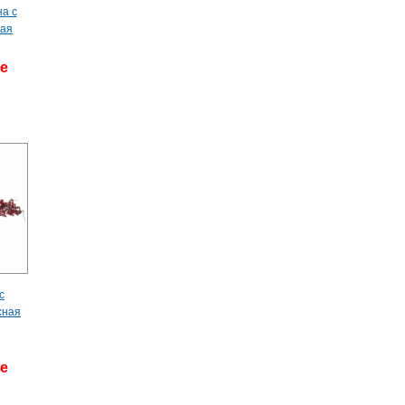
на с
лая
де
с
сная
де