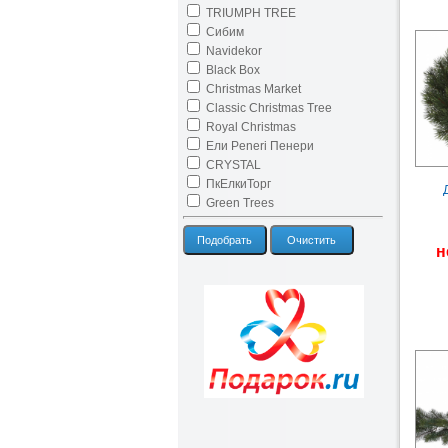
TRIUMPH TREE
Сибим
Navidekor
Black Box
Christmas Market
Classic Christmas Tree
Royal Christmas
Ели Peneri Пенери
CRYSTAL
ПкЕлкиТорг
Green Trees
Подобрать
Очистить
н