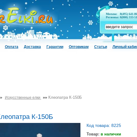
Москва:
8(495) 641-8
Регионы:
8(800) 333-5
Оплата
Доставка
Гарантии
Оптовикам
Статьи
Личный каби
»
»»
Клеопатра К-150Б
Искусственные елки
леопатра К-150Б
Код товара: 8225
Товар:
в наличии