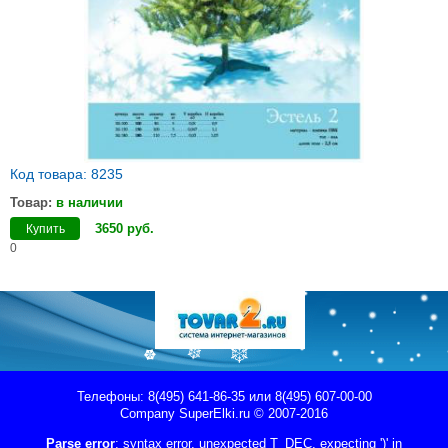
Код товара: 8235
Товар:
в наличии
3650
руб
.
Купить
0
Телефоны: 8(495) 641-86-35 или 8(495) 607-00-00
Company
SuperElki.ru
© 2007-2016
Parse error
: syntax error, unexpected T_DEC, expecting ')' in