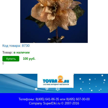
Код товара: 8730
Товар:
в наличии
100
руб
.
Купить
0
Телефоны: 8(495) 641-86-35 или 8(495) 607-00-00
Company
SuperElki.ru
© 2007-2016