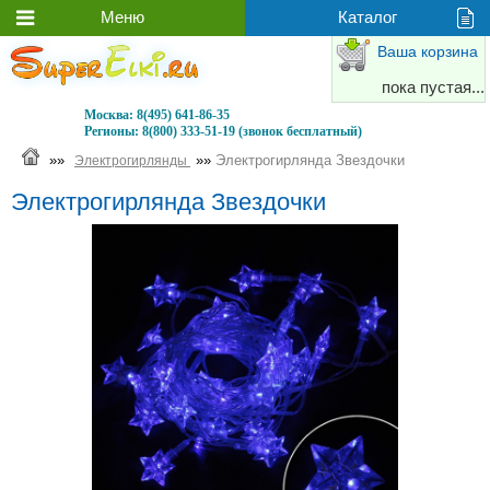
Ваша корзина
пока пустая...
Москва:
8(495) 641-86-35
Регионы:
8(800) 333-51-19 (звонок бесплатный)
»»
»»
Электрогирлянда Звездочки
Электрогирлянды
Электрогирлянда Звездочки