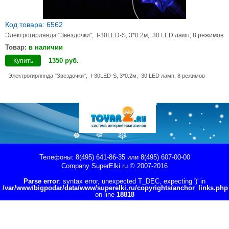
Код товара: 6562
Электрогирлянда "Звездочки", I-30LED-S, 3*0.2м, 30 LED ламп, 8 режимов
Товар:
в наличии
1350
руб
.
Купить
Электрогирлянда "Звездочки", I-30LED-S, 3*0.2м, 30 LED ламп, 8 режимов
Телефоны: 8(495) 641-86-35 или 8(495) 607-00-00
Company
SuperElki.ru
© 2007-2016
Parse error
: syntax error, unexpected T_DEC, expecting ')' in
/var/www/bigpodar/data/www/superelki.ru/copyrights/anchor_links.php
on line
18818