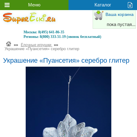
Ваша корзина
пока пустая...
Москва:
8(495) 641-86-35
Регионы:
8(800) 333-51-19 (звонок бесплатный)
»»
»»
Ёлочные игрушки
Украшение «Пуансетия» серебро глитер
Украшение «Пуансетия» серебро глитер