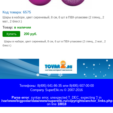
Код товара: 6575
Шары в наборе, цвет сиреневый, 8 см, 6 шт в ПВХ-упаковке (2 глянц., 2
мат., 2 блест.)
Товар:
в наличии
200
руб
.
Купить
Шары в наборе, цвет сиреневый, 8 см, 6 шт в ПВХ-упаковке (2 глянц., 2 мат., 2
блест.)
Телефоны: 8(495) 641-86-35 или 8(495) 607-00-00
Company
SuperElki.ru
© 2007-2016
Parse error
: syntax error, unexpected T_DEC, expecting ')' in
/var/www/bigpodar/data/www/superelki.ru/copyrights/anchor_links.php
on line
18818