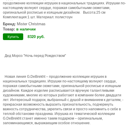
продолжение коллекции игрушек в национальных традициях. Игрушки по-
настоящему волнуют сердце, поражая самобытными сюжетами,
оригинальной росписью и изящным дизайном. Высота:25 см
Комплектация:1 шт. Материал: полистоун
Бренд:
Mister Christmas
Товар:
в наличии
8320
руб
.
Купить
Дед Мороз "Ночь перед Рождеством"
Новая линия G.DeBrekht – продолжение коллекции игрушек в
национальных традициях. Игрушки по-настоящему волнуют сердце,
поражая самобытными сюжетами, оригинальной росписью и изящным
дизайном. Каждое изделие расписывается вручную талантливыми
художниками, многие из которых работают в компании более двадцати
лет. Интересный подарок, выбранный с душой и вниманием к деталям, -
прекрасная возможность выразить признательность, подчеркнуть
важность сотрудничества, укрепить связи и просто напомнить о себе в
теплой обстановке праздника. Игрушка из тематической коллекции
G.DeBrekht станет именно таким подарком – оригинальным,
запоминающимся, выражающим особое отношение.