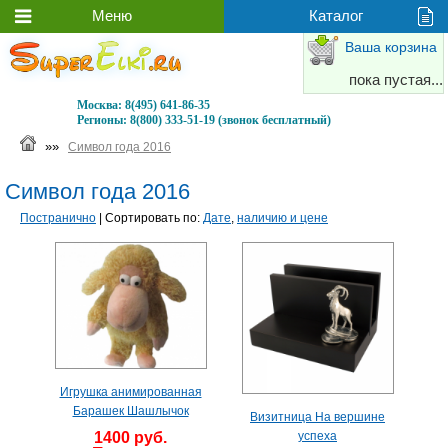
Ваша корзина
пока пустая...
Москва:
8(495) 641-86-35
Регионы:
8(800) 333-51-19 (звонок бесплатный)
»»
Символ года 2016
Символ года 2016
Постранично
| Сортировать по:
Дате
,
наличию и цене
Игрушка анимированная
Барашек Шашлычок
Визитница На вершине
успеха
1400 руб.