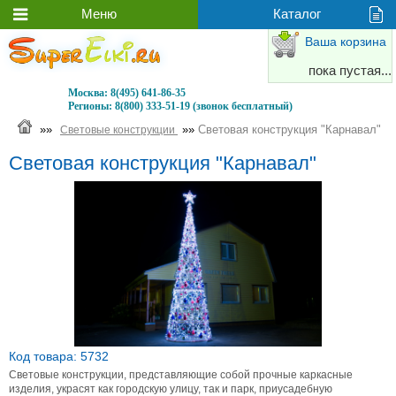
Ваша корзина
пока пустая...
Москва:
8(495) 641-86-35
Регионы:
8(800) 333-51-19 (звонок бесплатный)
»»
»»
Световая конструкция "Карнавал"
Световые конструкции
Световая конструкция "Карнавал"
Код товара: 5732
Световые конструкции, представляющие собой прочные каркасные
изделия, украсят как городскую улицу, так и парк, приусадебную