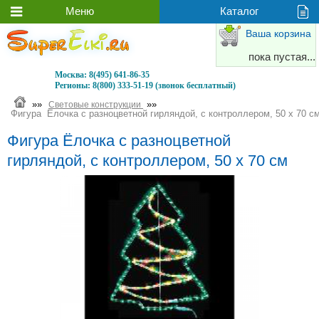
Ваша корзина
пока пустая...
Москва:
8(495) 641-86-35
Регионы:
8(800) 333-51-19 (звонок бесплатный)
»»
»»
Световые конструкции
Фигура Ёлочка с разноцветной гирляндой, с контроллером, 50 x 70 с
Фигура Ёлочка с разноцветной
гирляндой, с контроллером, 50 x 70 см