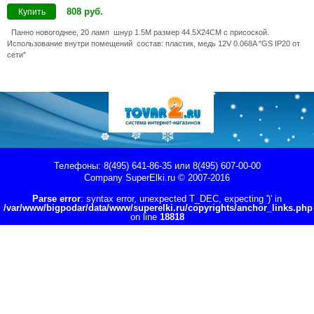
808
руб
.
Купить
Панно новогоднее, 20 ламп шнур 1.5M размер 44.5X24CM с присоской.
Использование внутри помещений состав: пластик, медь 12V 0.068A "GS IP20
от
сети"
Телефоны: 8(495) 641-86-35 или 8(495) 607-00-00
Company
SuperElki.ru
© 2007-2016
Parse error
: syntax error, unexpected T_DEC, expecting ')' in
/var/www/bigpodar/data/www/superelki.ru/copyrights/anchor_links.php
on line
18818