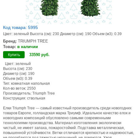
Код товара: 5995
Цвет: зеленый Высота (см): 230 Диаметр (см): 190 Объем (м3): 0.39
Бренд:
TRIUMPH TREE
Товар:
в наличии
33590
руб
.
Купить
Цвет: зеленый
Высота (см): 230
Диаметр (см): 190
Объем (м3): 0.39
Тип: комнатная напольная
Кол-во веток: 2550
Производитель: Triumph Tree
Конструкция: ствольная
Елки Triumph Tree — самый известный производитель среди новогодних
товаров Европе, голландская марка Триумф. Идеальное качество елок и
новогодних композиций обусловлено самыми современными
технологиями производства. Материал изготовления экологически
чистый, не имеет запаха, пожаростойкий. Подставка металлическая,
повышенной устойчивости. Ветки отличаются крепкостью и надежностью,
не прогибаются под тяжестью украшений, не ломаются. Хвоя