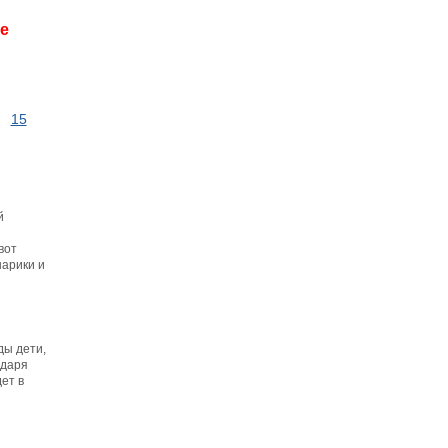
де
15
й
вот
шарики и
ды дети,
одаря
ет в