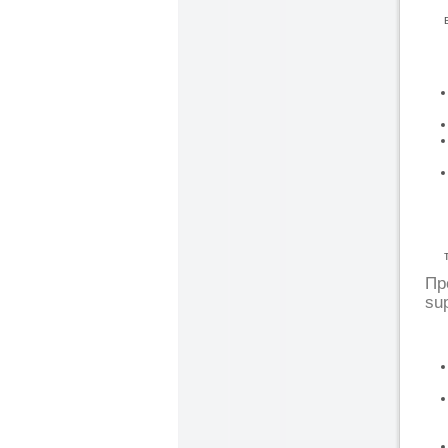
Пр
sup