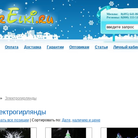
Москва:
8(495) 641-8
Регионы:
8(800) 333-5
Оплата
Доставка
Гарантии
Оптовикам
Статьи
Личный каби
»
Электрогирлянды
ектрогирлянды
ать все позиции
| Сортировать по:
Дате
,
наличию и цене