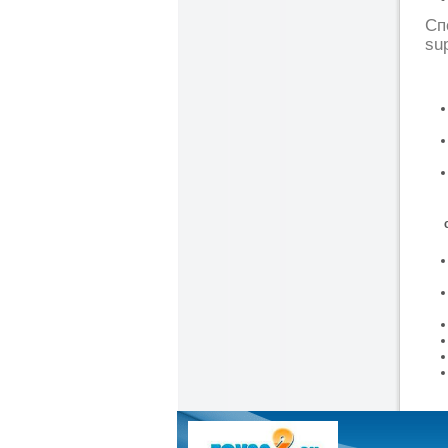
Сп
sup