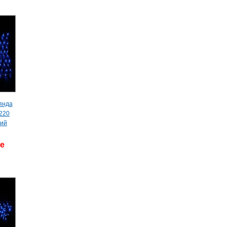
янда
 220
ний
де