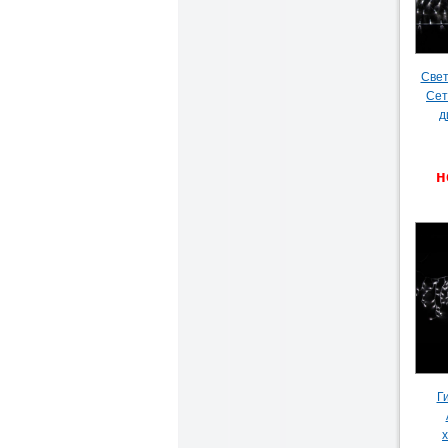
Свет
Сет
д
н
Г