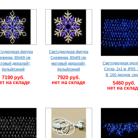
тодиодная фигура
Светодиодная фигура
ежинка, 80х69 см,
Снежинка, 80х69 см,
Светодиодная гирл
товый дюралайт,
матовый дюралайт,
Сетка, 2х1 м, IP65,
белый/синий
белый/синий
В, 160 диодов, си
7190 руб.
7920 руб.
ет на складе
нет на складе
5460 руб.
нет на скла