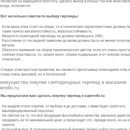
Несмотря на кажущуюся простоту, сделать выбор в пользу той или иной гир
всегда, получается.
Вот несколько советов по выбору гирлянды:
Если ваша ёлка стоит на улице, то в технических характеристиках должны б
такие пункты как влагостойкость, морозоустойчивость;
Мощность новогодней гирлянды не должна превышать 26Вт;
Расстояние от последней лампочки до вилки должно быть не менее полуто
метров;
Обратите внимание на сборку переключателя цветов, если это очень прост
хлипкая пластмасса, то, скорее всего, сборка подвальная, и от покупки лучш
отказаться.
Следуя этим простым правилам, вы сможете сделатьвашу новогоднюю елку 
только очень красивой, но и безопасной.
еимущества покупки светодиодных гирлянд в магазине
erelki.ru
Мы предлагаем вам сделать покупку гирлянд в superelki.ru:
На каждом этапе покупки, от выбора и до доставки, с вами будет работать
квалифицированный персонал
Не смотря на то, что вся продукция высочайшего качества, магазину удаётс
продавать ее по минимальной цене, и происходит это, прежде всего, из-за 
закупок
Большой выбор. В этом магазине каждый человек сможет найти что-нибудь 