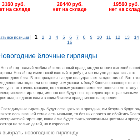
3160 руб.
20440 руб.
19560 руб.
ет на складе
нет на складе
нет на скла
1
|
2
3
4
5
6
7
8
9
10
11
12
13
14
ать все позиции
16
Новогодние ёлочные гирлянды
Новый год - самый любимый и желанный праздник для многих жителей наше
страны. Новый год имеет свой важный атрибут, и как вы уже догадались, это
новогодняя ёлка. В эти праздничные дни она украшает каждое жильё. Вот так 
медленно мы подошли к вопросу: чем украсить ёлку? Конечно разноцветные 
мишура - это очень красиво, но главным украшением елки, конечно же, станут
электрические гирлянды, именно они будут весь праздник гореть различными
цветами, создавая вам и вашим близким праздничное настроение.
Светодиодные гирлянды будут освещать ваш праздник, им безумно будут ра
так что если в вашей семье есть малыши, то без них просто не обойтись.Благ
электрической гирлянде, ваша ёлка будет сиять различными цветами и привед
восторг не только детей, но и взрослых.
к выбрать новогоднюю гирлянду