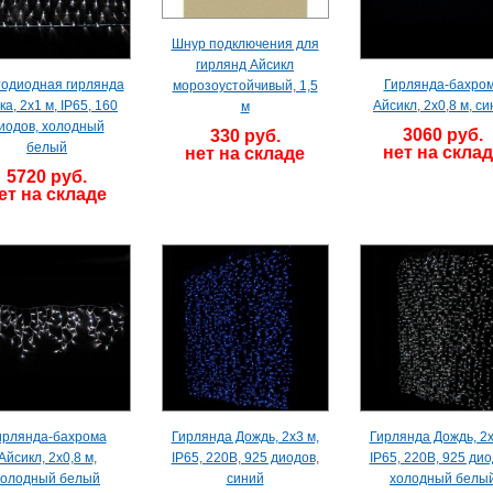
Шнур подключения для
гирлянд Айсикл
одиодная гирлянда
Гирлянда-бахро
морозоустойчивый, 1,5
ка, 2х1 м, IP65, 160
Айсикл, 2х0,8 м, с
м
иодов, холодный
3060 руб.
330 руб.
белый
нет на скла
нет на складе
5720 руб.
ет на складе
ирлянда-бахрома
Гирлянда Дождь, 2х3 м,
Гирлянда Дождь, 2х
Айсикл, 2х0,8 м,
IP65, 220В, 925 диодов,
IP65, 220В, 925 дио
холодный белый
синий
холодный белы