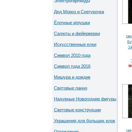
Электрогирлянды
Дед Мороз и Снегурочка
Ёлочные игрушки
Салюты и фейерверки
све
Бу
Искусственные елки
24
Символ 2010 года
н
Символ года 2016
Мишура и дождик
Световые панно
Надувные Новогодние фигуры
Световые конструкции
Украшения для больших елок
све
Ограждения