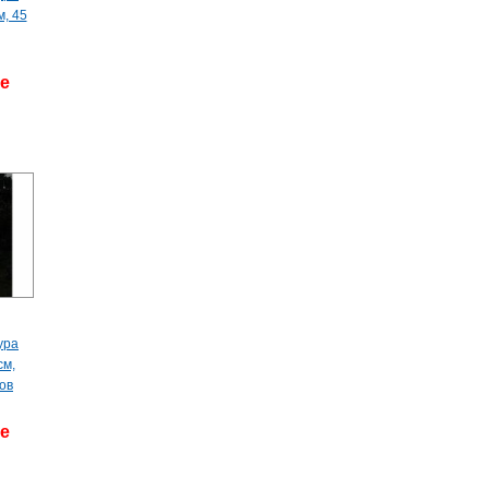
м, 45
де
ура
см,
ов
де