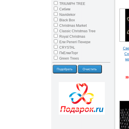
TRIUMPH TREE
Сибим
Navidekor
Black Box
Christmas Market
Classic Christmas Tree
Royal Christmas
Ели Peneri Пенери
CRYSTAL
Све
ПкЕлкиТорг
Сн
Green Trees
ма
Подобрать
Очистить
н