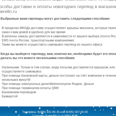
особы доставки и оплаты новогодних гирлянд в магазин
erelki.ru
Выбранные вами гирлянды могут доставить следующими способами:
В пределах МКАДа доставку осуществляют курьеры магазина, которые прин
заказ к вам домой в удобное для вас время
В регионы заказы доставляются в зависимости от вашего выбора (почта Рос
EMS почта России, транспортными компаниями)
Также вы можете осуществить самовывоз гирлянд из нашего офиса
Когда вы выберете гирлянду, вам, конечно же, необходимо будет его опла
сделать вы это можете несколькими способами:
Наличными. Только в том случае, когда посылка доставляется курьером, или
осуществляете самовывоз.
При помощи банковской карты, деньги поступают на счёт компании в течени
нескольких минутM
При помощи электронных денегWebmoneyили Яндекс. Деньги
При помощи терминалов оплаты QIWI
Банковским переводом
Бумкартой
Телефоны: 8(495) 641-86-35 или 8(495) 607-00-00
Company
SuperElki.ru
© 2007-2016