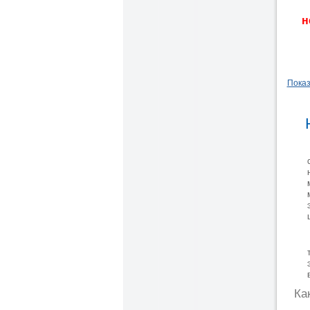
н
Показ
Ка