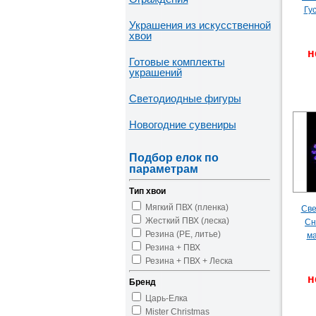
Гус
Украшения из искусственной
хвои
н
Готовые комплекты
украшений
Светодиодные фигуры
Новогодние сувениры
Подбор елок по
параметрам
Тип хвои
Мягкий ПВХ (пленка)
Све
Жесткий ПВХ (леска)
Сн
Резина (PE, литье)
ма
Резина + ПВХ
Резина + ПВХ + Леска
н
Бренд
Царь-Елка
Mister Christmas