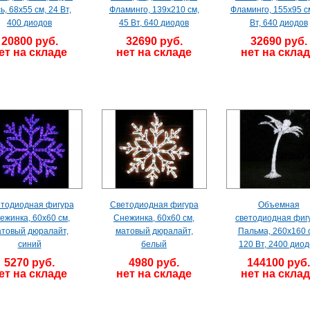
ь, 68х55 см, 24 Вт,
Фламинго, 139х210 см,
Фламинго, 155х95 с
400 диодов
45 Вт, 640 диодов
Вт, 640 диодов
20800 руб.
32690 руб.
32690 руб.
ет на складе
нет на складе
нет на скла
тодиодная фигура
Светодиодная фигура
Объемная
ежинка, 60х60 см,
Снежинка, 60х60 см,
светодиодная фиг
товый дюралайт,
матовый дюралайт,
Пальма, 260х160 
синий
белый
120 Вт, 2400 диод
5270 руб.
4980 руб.
144100 руб.
ет на складе
нет на складе
нет на скла