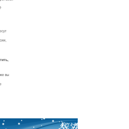
е
есут
сии,
тить,
 же вы
е