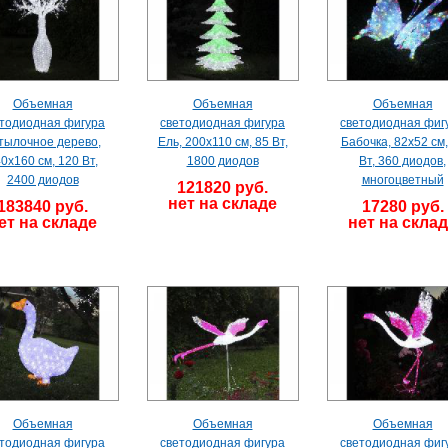
Объемная
Объемная
Объемная
тодиодная фигура
светодиодная фигура
светодиодная фиг
тылочное дерево,
Ель, 200х110 см, 85 Вт,
Бабочка, 82х52 см,
0х160 см, 120 Вт,
1800 диодов
Вт, 360 диодов,
2400 диодов
многоцветный
121820 руб.
нет на складе
183840 руб.
17280 руб.
ет на складе
нет на скла
Объемная
Объемная
Объемная
тодиодная фигура
светодиодная фигура
светодиодная фиг