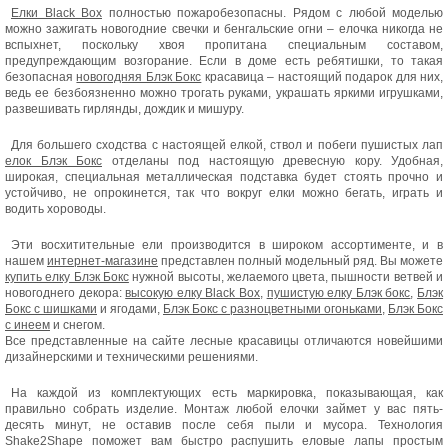
Елки Black Box
полностью пожаробезопасны. Рядом с любой моделью
можно зажигать новогодние свечки и бенгальские огни – елочка никогда не
вспыхнет, поскольку хвоя пропитана специальным составом,
предупреждающим возгорание. Если в доме есть ребятишки, то такая
безопасная
новогодняя Блэк Бокс
красавица – настоящий подарок для них,
ведь ее безбоязненно можно трогать руками, украшать яркими игрушками,
развешивать гирлянды, дождик и мишуру.
Для большего сходства с настоящей елкой, ствол и побеги пушистых лап
елок Блэк Бокс
отделаны под настоящую древесную кору. Удобная,
широкая, специальная металлическая подставка будет стоять прочно и
устойчиво, не опрокинется, так что вокруг елки можно бегать, играть и
водить хороводы.
Эти восхитительные ели производится в широком ассортименте, и в
нашем
интернет-магазине
представлен полный модельный ряд. Вы можете
купить елку Блэк Бокс
нужной высоты, желаемого цвета, пышности ветвей и
новогоднего декора:
высокую елку Black Box
,
пушистую елку Блэк бокс
,
Блэк
Бокс с шишками
и ягодами,
Блэк Бокс с разноцветными огоньками
,
Блэк Бокс
с инеем
и снегом.
Все представленные на сайте лесные красавицы отличаются новейшими
дизайнерскими и техническими решениями.
На каждой из комплектующих есть маркировка, показывающая, как
правильно собрать изделие. Монтаж любой елочки займет у вас пять-
десять минут, не оставив после себя пыли и мусора. Технология
Shake2Shape поможет вам быстро распушить еловые лапы простым