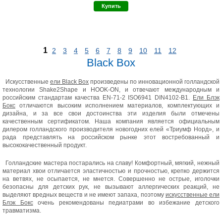
Купить
1
2
3
4
5
6
7
8
9
10
11
12
Black Box
Искусственные
ели Black Box
произведены по инновационной голландской
технологии Shake2Shape и HOOK-ON, и отвечают международным и
российским стандартам качества EN-71-2 ISO6941 DIN4102-B1.
Ели Блэк
Бокс
отличаются высоким исполнением материалов, комплектующих и
дизайна, и за все свои достоинства эти изделия были отмечены
качественным сертификатом. Наша компания является официальным
дилером голландского производителя новогодних елей «Триумф Норд», и
рада представлять на российском рынке этот востребованный и
высококачественный продукт.
Голландские мастера постарались на славу! Комфортный, мягкий, нежный
материал хвои отличается эластичностью и прочностью, крепко держится
на ветвях, не осыпается, не мнется. Совершенно не острые, иголочки
безопасны для детских рук, не вызывают аллергических реакций, не
выделяют вредных веществ и не имеют запаха, поэтому
искусственные ели
Блэк Бокс
очень рекомендованы педиатрами во избежание детского
травматизма.