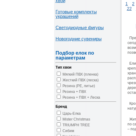
хвои
1
2
22
Готовые комплекты
украшений
Светодиодные фигуры
Пре
Новогодние сувениры
сего
возм
Подбор елок по
позв
параметрам
Ели
Тип хвои
креп
хран
Мягкий ПВХ (пленка)
рас
Жесткий ПВХ (леска)
чре
Резина (PE, литье)
дере
Резина + ПВХ
оста
Резина + ПВХ + Леска
Кро
Бренд
нату
Царь-Елка
Mister Christmas
Жит
по с
TRIUMPH TREE
– по
Сибим