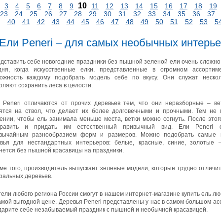
10
3
4
5
6
7
8
9
11
12
13
14
15
16
17
18
19
23
24
25
26
27
28
29
30
31
32
33
34
35
36
37
40
41
42
43
44
45
46
47
48
49
50
51
52
53
5
Ели Peneri – для самых необычных интерь
дставить себе новогодние праздники без пышной зеленой ели очень сложно
дня, когда искусственные елки, представленные в огромном ассортим
ожность каждому подобрать модель себе по вкусу. Они служат неско
оляют сохранить леса в целости.
 Peneri отличаются от прочих деревьев тем, что они неразборные – ве
ятся на ствол, что делает их более долговечными и прочными. Тем не 
ении, чтобы ель занимала меньше места, ветки можно согнуть. После это
править и придать им естественный привычный вид. Ели Peneri о
звычайным разнообразием форм и размеров. Можно подобрать самые 
вья для нестандартных интерьеров: белые, красные, синие, золотые 
нется без пышной красавицы на праздники.
ме того, производитель выпускает зеленые модели, которые трудно отличи
ральных деревьев.
ели любого региона России смогут в нашем интернет-магазине купить ель 
амой выгодной цене. Деревья Peneri представлены у нас в самом большом а
дарите себе незабываемый праздник с пышной и необычной красавицей.