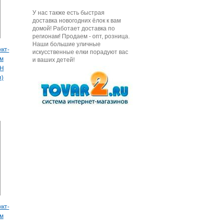
У нас также есть быстрая
доставка новогодних ёлок к вам
домой! Работает доставка по
регионам! Продаем - опт, розница.
Наши большие уличные
кт-
искусственные елки порадуют вас
см
и ваших детей!
PH
я)
кт-
см