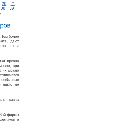
20
21
38
39
4
еров
. Тем более
енте, дают
лько лет и
тки прочно
менее, при
го их можно
тличаются
необычные
– никто не
ть от живых
любой фирмы
ссортименте