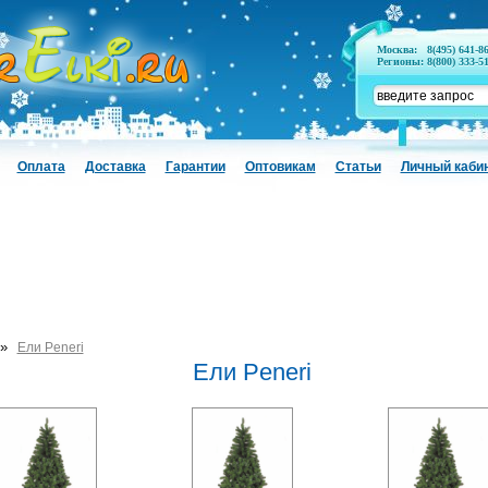
Москва:
8(495) 641-8
Регионы:
8(800) 333-5
Оплата
Доставка
Гарантии
Оптовикам
Статьи
Личный каби
»
Ели Peneri
Ели Peneri