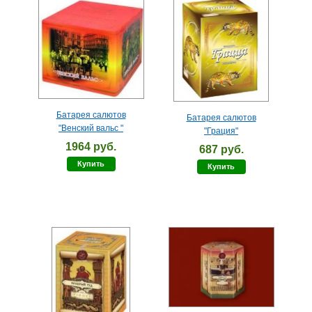
Батарея салютов
Батарея салютов
"Венский вальс "
"Грация"
1964 руб.
687 руб.
Купить
Купить