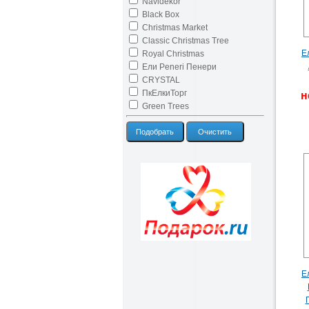
Navidekor
Black Box
Christmas Market
Classic Christmas Tree
Е
Royal Christmas
Ели Peneri Пенери
CRYSTAL
ПкЕлкиТорг
н
Green Trees
Подобрать
Очистить
Е