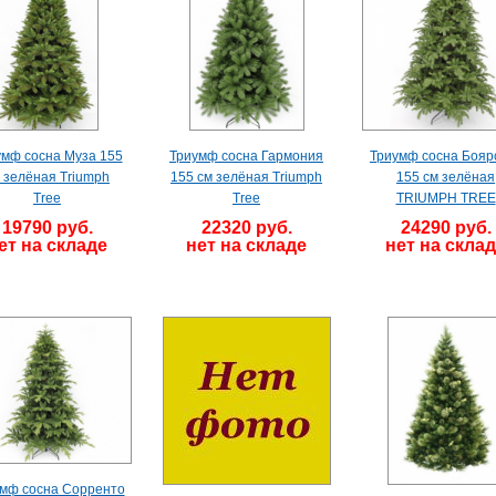
умф сосна Муза 155
Триумф сосна Гармония
Триумф сосна Бояр
 зелёная Triumph
155 см зелёная Triumph
155 см зелёная
Tree
Tree
TRIUMPH TREE
19790 руб.
22320 руб.
24290 руб.
ет на складе
нет на складе
нет на скла
мф сосна Сорренто