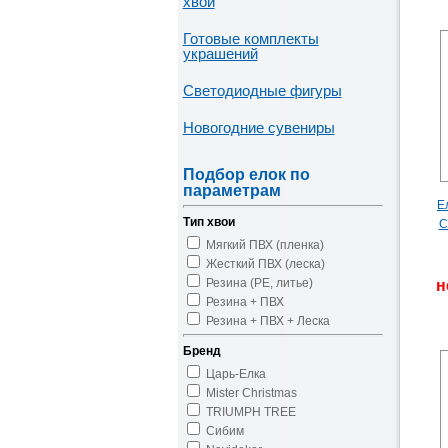
хвои
Готовые комплекты
украшений
Светодиодные фигуры
Новогодние сувениры
Подбор елок по
параметрам
Е
Тип хвои
С
Мягкий ПВХ (пленка)
Жесткий ПВХ (леска)
Резина (PE, литье)
н
Резина + ПВХ
Резина + ПВХ + Леска
Бренд
Царь-Елка
Mister Christmas
TRIUMPH TREE
Сибим