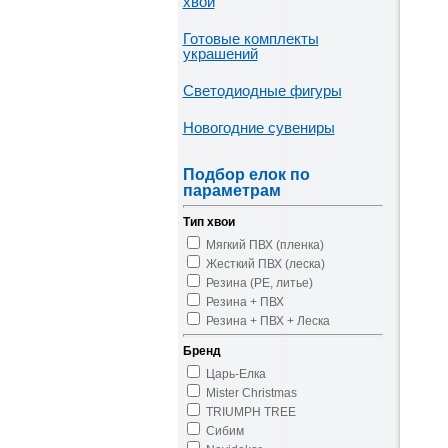
хвои
Готовые комплекты
украшений
Светодиодные фигуры
Новогодние сувениры
Подбор елок по
параметрам
Тип хвои
Мягкий ПВХ (пленка)
Жесткий ПВХ (леска)
Резина (PE, литье)
Резина + ПВХ
Резина + ПВХ + Леска
Бренд
Царь-Елка
Mister Christmas
TRIUMPH TREE
Сибим