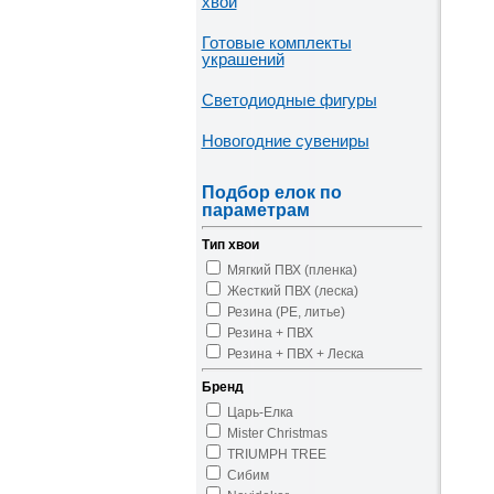
хвои
Готовые комплекты
украшений
Светодиодные фигуры
Новогодние сувениры
Подбор елок по
параметрам
Тип хвои
Мягкий ПВХ (пленка)
Жесткий ПВХ (леска)
Резина (PE, литье)
Резина + ПВХ
Резина + ПВХ + Леска
Бренд
Царь-Елка
Mister Christmas
TRIUMPH TREE
Сибим