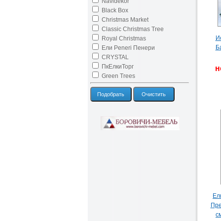
Navidekor
Black Box
Christmas Market
Classic Christmas Tree
И
Royal Christmas
Б
Ели Peneri Пенери
CRYSTAL
ПкЕлкиТорг
н
Green Trees
Подобрать
Очистить
Ел
Пре
с