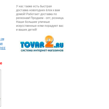
У нас также есть быстрая
доставка новогодних ёлок к вам
домой! Работает доставка по
регионам! Продаем - опт, розница.
Наши большие уличные
искусственные елки порадуют вас
и ваших детей!
 см
ая
TREE
де