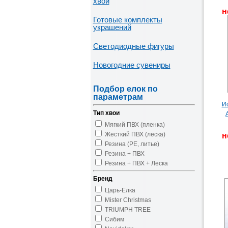
хвои
н
Готовые комплекты
украшений
Светодиодные фигуры
Новогодние сувениры
Подбор елок по
параметрам
И
Тип хвои
Мягкий ПВХ (пленка)
Жесткий ПВХ (леска)
н
Резина (PE, литье)
Резина + ПВХ
Резина + ПВХ + Леска
Бренд
Царь-Елка
Mister Christmas
TRIUMPH TREE
Сибим