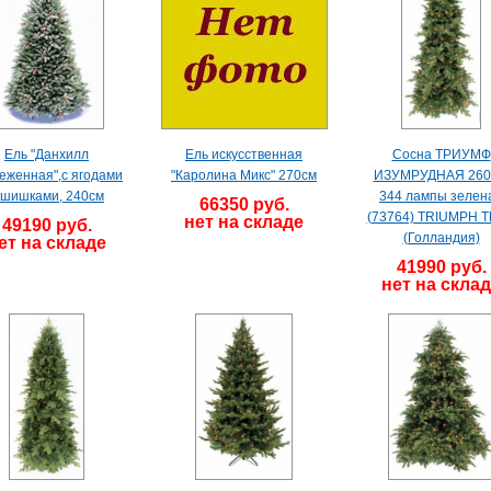
Ель "Данхилл
Ель искусственная
Сосна ТРИУМФ
еженная",с ягодами
"Каролина Микс" 270см
ИЗУМРУДНАЯ 260
 шишками, 240см
344 лампы зелен
66350 руб.
(73764) TRIUMPH 
нет на складе
49190 руб.
(Голландия)
ет на складе
41990 руб.
нет на скла