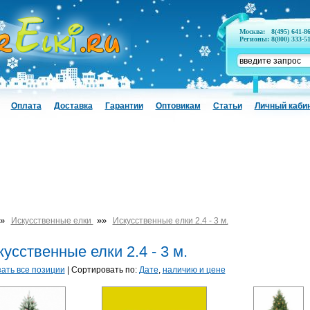
Москва:
8(495) 641-8
Регионы:
8(800) 333-5
Оплата
Доставка
Гарантии
Оптовикам
Статьи
Личный каби
»
»»
Искусственные елки
Искусственные елки 2.4 - 3 м.
усственные елки 2.4 - 3 м.
ать все позиции
| Сортировать по:
Дате
,
наличию и цене