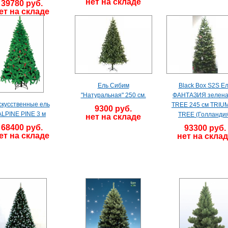
нет на складе
39780 руб.
ет на складе
Ель Сибим
Black Box S2S Е
"Натуральная" 250 см.
ФАНТАЗИЯ зеленая
скусственные ель
TREE 245 см TRIU
9300 руб.
ALPINE PINE 3 м
TREE (Голланди
нет на складе
68400 руб.
93300 руб.
ет на складе
нет на скла