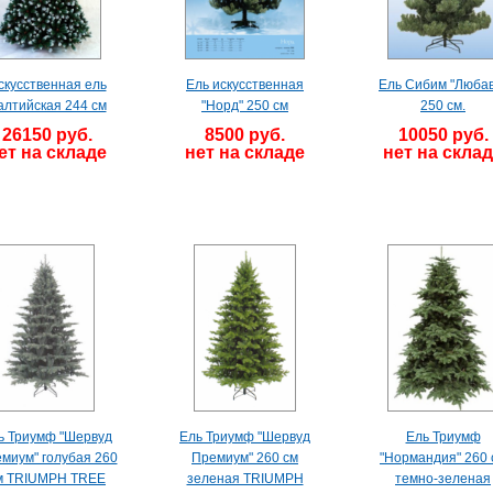
скусственная ель
Ель искусственная
Ель Сибим "Любав
алтийская 244 см
"Норд" 250 см
250 см.
26150 руб.
8500 руб.
10050 руб.
ет на складе
нет на складе
нет на скла
ь Триумф "Шервуд
Ель Триумф "Шервуд
Ель Триумф
миум" голубая 260
Премиум" 260 см
"Нормандия" 260 
м TRIUMPH TREE
зеленая TRIUMPH
темно-зеленая