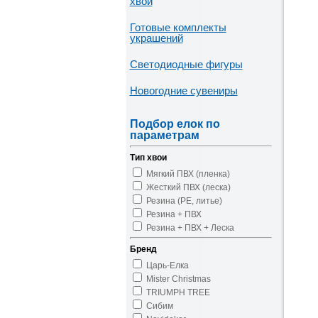
хвои
Готовые комплекты
украшений
Светодиодные фигуры
Новогодние сувениры
Подбор елок по
параметрам
Тип хвои
Мягкий ПВХ (пленка)
Жесткий ПВХ (леска)
Резина (PE, литье)
Резина + ПВХ
Резина + ПВХ + Леска
Бренд
Царь-Елка
Mister Christmas
TRIUMPH TREE
Сибим