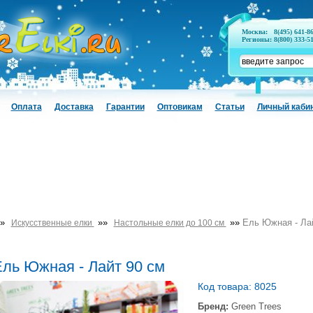
Москва:
8(495) 641-8
Регионы:
8(800) 333-5
Оплата
Доставка
Гарантии
Оптовикам
Статьи
Личный каби
»
»»
»»
Ель Южная - Ла
Искусственные елки
Настольные елки до 100 см
ль Южная - Лайт 90 см
Код товара: 8025
Бренд:
Green Trees