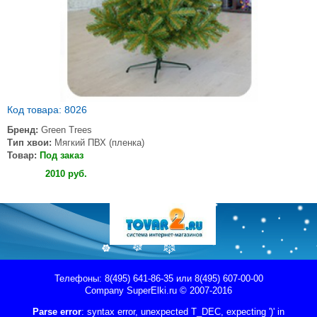
Код товара: 8026
Бренд:
Green Trees
Тип хвои:
Мягкий ПВХ (пленка)
Товар:
Под заказ
Купить
2010
руб
.
Телефоны: 8(495) 641-86-35 или 8(495) 607-00-00
Company
SuperElki.ru
© 2007-2016
Parse error
: syntax error, unexpected T_DEC, expecting ')' in