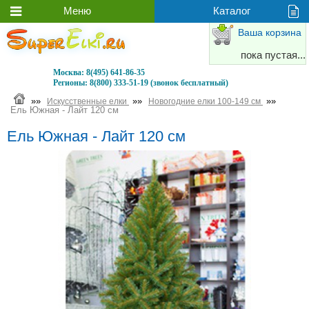
Ваша корзина
пока пустая...
Москва:
8(495) 641-86-35
Регионы:
8(800) 333-51-19 (звонок бесплатный)
»»
»»
»»
Искусственные елки
Новогодние елки 100-149 см
Ель Южная - Лайт 120 см
Ель Южная - Лайт 120 см