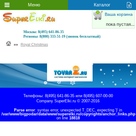
Ваша корзина
пока пустая...
Москва:
8(495) 641-86-35
Регионы:
8(800) 333-51-19 (звонок бесплатный)
»»
Royal Christmas
Телефоны: 8(495) 641-86-35 или 8(495) 607-00-00
Company
SuperElki.ru
© 2007-2016
Parse error
: syntax error, unexpected T_DEC, expecting ')' in
/var/www/bigpodar/data/www/superelki.ru/copyrights/anchor_links.php
on line
18818