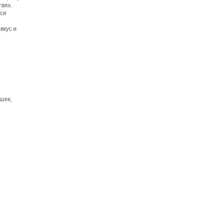
вях.
ся
вкус и
шек,