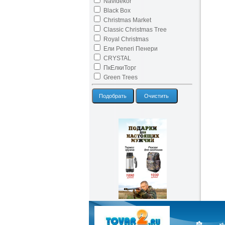
Navidekor
Black Box
Christmas Market
Classic Christmas Tree
Royal Christmas
Ели Peneri Пенери
CRYSTAL
ПкЕлкиТорг
Green Trees
Подобрать
Очистить