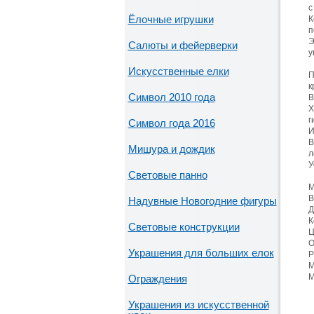
с
Ёлочные игрушки
К
п
Э
Салюты и фейерверки
у
Искусственные елки
П
к
Символ 2010 года
В
Х
г
Символ года 2016
И
В
Мишура и дождик
л
У
Световые панно
М
В
Надувные Новогодние фигуры
Д
К
Световые конструкции
Ц
О
Украшения для больших елок
Р
М
М
Ограждения
Украшения из искусственной