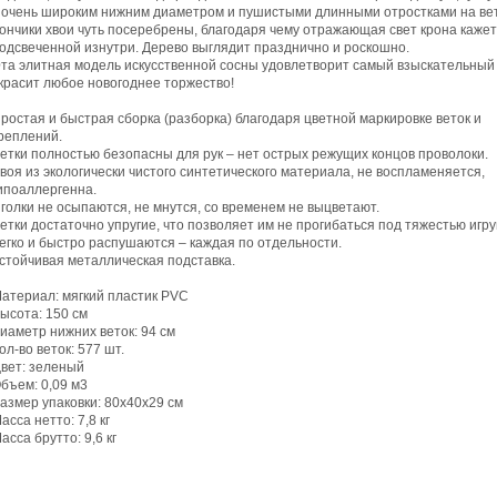
 очень широким нижним диаметром и пушистыми длинными отростками на вет
ончики хвои чуть посеребрены, благодаря чему отражающая свет крона кажет
одсвеченной изнутри. Дерево выглядит празднично и роскошно.
та элитная модель искусственной сосны удовлетворит самый взыскательный 
красит любое новогоднее торжество!
ростая и быстрая сборка (разборка) благодаря цветной маркировке веток и
реплений.
етки полностью безопасны для рук – нет острых режущих концов проволоки.
воя из экологически чистого синтетического материала, не воспламеняется,
ипоаллергенна.
голки не осыпаются, не мнутся, со временем не выцветают.
етки достаточно упругие, что позволяет им не прогибаться под тяжестью игру
егко и быстро распушаются – каждая по отдельности.
стойчивая металлическая подставка.
атериал: мягкий пластик PVC
ысота: 150 см
иаметр нижних веток: 94 см
ол-во веток: 577 шт.
вет: зеленый
бъем: 0,09 м3
азмер упаковки: 80х40х29 см
асса нетто: 7,8 кг
асса брутто: 9,6 кг