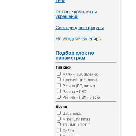
хвои
Готовые комплекты
украшений
Светодиодные фигуры
Новогодние сувениры
Подбор елок по
параметрам
Тип хвои
Мягкий ПВХ (пленка)
Жесткий ПВХ (леска)
Резина (PE, литье)
Резина + ПВХ
Резина + ПВХ + Леска
Бренд
Царь-Елка
Mister Christmas
TRIUMPH TREE
Сибим