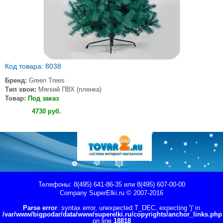
Код товара: 8038
Бренд:
Green Trees
Тип хвои:
Мягкий ПВХ (пленка)
Товар:
Под заказ
Купить
4730
руб
.
Телефоны: 8(495) 641-86-35 или 8(495) 607-00-00
Company
SuperElki.ru
© 2007-2016
Parse error
: syntax error, unexpected T_DEC, expecting ')' in
/var/www/bigpodar/data/www/superelki.ru/copyrights/anchor_links.php
on line
18818