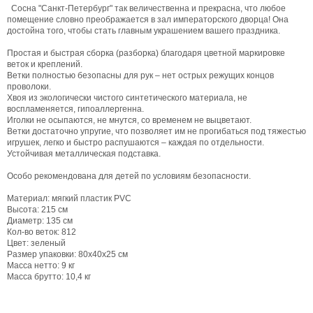
Сосна "Санкт-Петербург" так величественна и прекрасна, что любое
помещение словно преображается в зал императорского дворца! Она
достойна того, чтобы стать главным украшением вашего праздника.
Простая и быстрая сборка (разборка) благодаря цветной маркировке
веток и креплений.
Ветки полностью безопасны для рук – нет острых режущих концов
проволоки.
Хвоя из экологически чистого синтетического материала, не
воспламеняется, гипоаллергенна.
Иголки не осыпаются, не мнутся, со временем не выцветают.
Ветки достаточно упругие, что позволяет им не прогибаться под тяжестью
игрушек, легко и быстро распушаются – каждая по отдельности.
Устойчивая металлическая подставка.
Особо рекомендована для детей по условиям безопасности.
Материал: мягкий пластик PVC
Высота: 215 см
Диаметр: 135 см
Кол-во веток: 812
Цвет: зеленый
Размер упаковки: 80х40х25 см
Масса нетто: 9 кг
Масса брутто: 10,4 кг