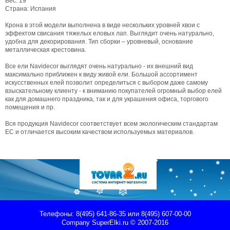
Вес: 19
Страна: Испания
Крона в этой модели выполнена в виде нескольких уровней хвои с
эффектом свисания тяжелых еловых лап. Выглядит очень натурально,
удобна для декорирования. Тип сборки – уровневый, основание
металлическая крестовина.
Все ели Navidecor выглядят очень натурально - их внешний вид
максимально приближен к виду живой ели. Большой ассортимент
искусственных елей позволит определиться с выбором даже самому
взыскательному клиенту - к вниманию покупателей огромный выбор елей
как для домашнего праздника, так и для украшения офиса, торгового
помещения и пр.
Вся продукция Navidecor соответствует всем экологическим стандартам
ЕС и отличается высоким качеством используемых материалов.
Телефоны: 8(495) 641-86-35 или 8(495) 607-00-00
Company
SuperElki.ru
© 2007-2016