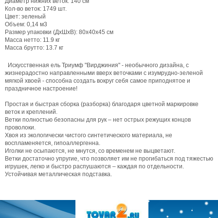
Диаметр нижних веток: 140 см
Кол-во веток: 1749 шт.
Цвет: зеленый
Объем: 0,14 м3
Размер упаковки (ДхШхВ): 80х40х45 см
Масса нетто: 11.9 кг
Масса брутто: 13.7 кг
Искусственная ель Триумф "Вирджиния" - необычного дизайна, с
жизнерадостно направленными вверх веточками с изумрудно-зеленой
мягкой хвоей - способна создать вокруг себя самое приподнятое и
праздничное настроение!
Простая и быстрая сборка (разборка) благодаря цветной маркировке
веток и креплений.
Ветки полностью безопасны для рук – нет острых режущих концов
проволоки.
Хвоя из экологически чистого синтетического материала, не
воспламеняется, гипоаллергенна.
Иголки не осыпаются, не мнутся, со временем не выцветают.
Ветки достаточно упругие, что позволяет им не прогибаться под тяжестью
игрушек, легко и быстро распушаются – каждая по отдельности.
Устойчивая металлическая подставка.