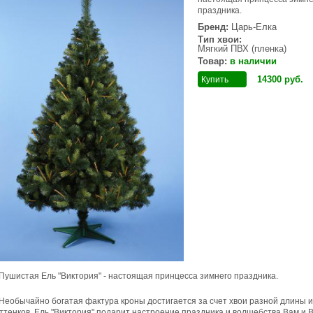
праздника.
Бренд:
Царь-Елка
Тип хвои:
Мягкий ПВХ (пленка)
Товар:
в наличии
14300
руб
.
Купить
Пушистая Ель "Виктория" - настоящая принцесса зимнего праздника.
Необычайно богатая фактура кроны достигается за счет хвои разной длины 
ттенков. Ель "Виктория" подарит настроение праздника и волшебства Вам и