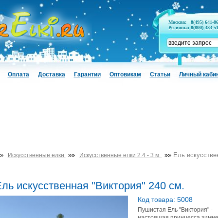
Москва:
8(495) 641-8
Регионы:
8(800) 333-5
Оплата
Доставка
Гарантии
Оптовикам
Статьи
Личный каби
»
»»
»»
Ель искусствен
Искусственные елки
Искусственные елки 2.4 - 3 м.
ль искусственная "Виктория" 240 см.
Код товара: 5008
Пушистая Ель "Виктория" -
настоящая принцесса зимне