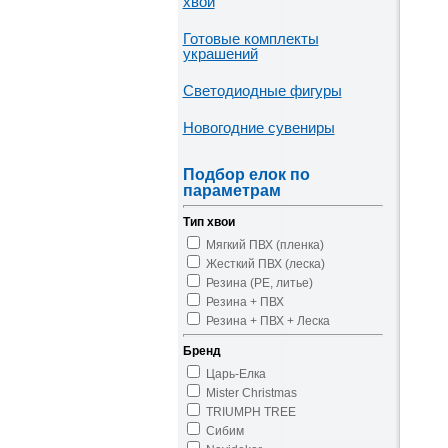
хвои
Готовые комплекты
украшений
Светодиодные фигуры
Новогодние сувениры
Подбор елок по
параметрам
Тип хвои
Мягкий ПВХ (пленка)
Жесткий ПВХ (леска)
Резина (PE, литье)
Резина + ПВХ
Резина + ПВХ + Леска
Бренд
Царь-Елка
Mister Christmas
TRIUMPH TREE
Сибим