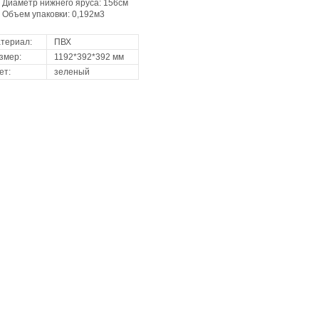
Диаметр нижнего яруса: 156см
Объем упаковки: 0,192м
3
териал:
ПВХ
змер:
1192*392*392 мм
ет:
зеленый