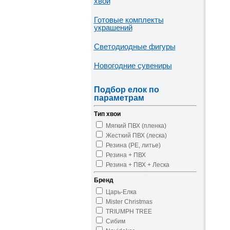
хвои
Готовые комплекты
украшений
Светодиодные фигуры
Новогодние сувениры
Подбор елок по
параметрам
Тип хвои
Мягкий ПВХ (пленка)
Жесткий ПВХ (леска)
Резина (PE, литье)
Резина + ПВХ
Резина + ПВХ + Леска
Бренд
Царь-Елка
Mister Christmas
TRIUMPH TREE
Сибим