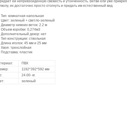
ридает ей непревзойденную свежесть и утонченность. Ветви ели уже прикреп
тволу, их достаточно просто отогнуть и придать им естественный вид.
Тип: комнатная напольная
Цвет: зеленый + светло-зеленый
Диаметр нижних веток: 2.2 м
Объем коробки: 0,274м
3
Дополнительный декор: нет
Тип конструкции: ствольная
Длина иголок: 45 мм и 25 мм
Хвоя: трехслойная
Подставка: пластик
териал:
ПВХ
змер:
1192*392*592 мм
с:
24.00- кг.
ет:
зеленый