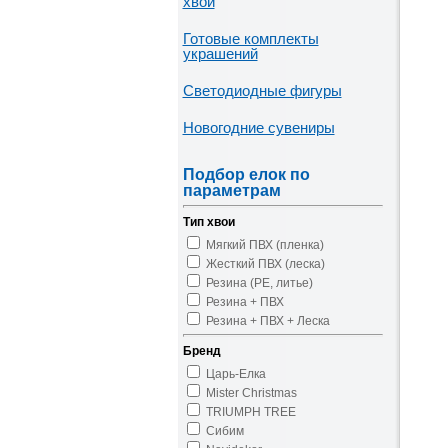
хвои
Готовые комплекты
украшений
Светодиодные фигуры
Новогодние сувениры
Подбор елок по
параметрам
Тип хвои
Мягкий ПВХ (пленка)
Жесткий ПВХ (леска)
Резина (PE, литье)
Резина + ПВХ
Резина + ПВХ + Леска
Бренд
Царь-Елка
Mister Christmas
TRIUMPH TREE
Сибим