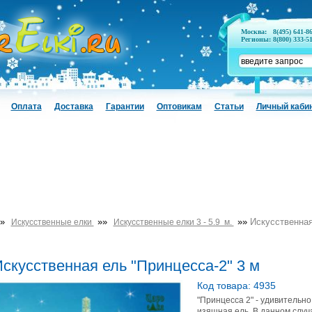
Москва:
8(495) 641-8
Регионы:
8(800) 333-5
Оплата
Доставка
Гарантии
Оптовикам
Статьи
Личный каби
»
»»
»»
Искусственная
Искусственные елки
Искусственные елки 3 - 5.9 м.
скусственная ель "Принцесса-2" 3 м
Код товара: 4935
"Принцесса 2" - удивительно
изящная ель. В данном случ