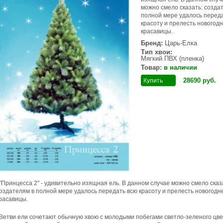
можно смело сказать: созда
полной мере удалось перед
красоту и прелесть новогод
красавицы.
Бренд:
Царь-Елка
Тип хвои:
Мягкий ПВХ (пленка)
Товар:
в наличии
28690
руб
.
Купить
"Принцесса 2" - удивительно изящная ель. В данном случае можно смело сказ
оздателям в полной мере удалось передать всю красоту и прелесть новогодн
расавицы.
Ветви ели сочетают обычную хвою с молодыми побегами светло-зеленого цвет