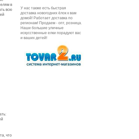
телям в
У нас также есть быстрая
ать всю
доставка новогодних ёлок к вам
ней
домой! Работает доставка по
регионам! Продаем - опт, розница.
Наши большие уличные
искусственные елки порадуют вас
и ваших детей!
ать:
ей
а, что