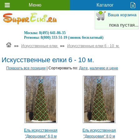
Ваша корзина
пока пустая...
Москва:
8(495) 641-86-35
Регионы:
8(800) 333-51-19 (звонок бесплатный)
»»
»»
Искусственные елки
Искусственные елки 6 - 10 м.
Искусственные елки 6 - 10 м.
Показать все позиции
| Сортировать по:
Дате
,
наличию и цене
Ель искусственная
Ель искусственная
"Дворцовая" 6,0 м
"Дворцовая" 8,0 м