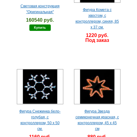
Световая конструкция
Фигура Комета с
"Оригинальная"
хвостом, с
160540 руб.
контроллером, синяя, 85
x 37 см.
Купить
1220 руб.
Под заказ
Фигура Снежинка бело-
Фигура Звезда
голубая, с
семиконечная красная, с
контроллером, 50 x 50
контроллером, 45 x 45
см.
см
1160 руб.
880 руб.