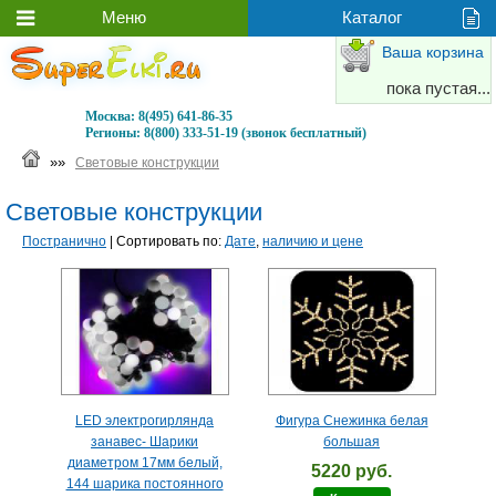
Ваша корзина
пока пустая...
Москва:
8(495) 641-86-35
Регионы:
8(800) 333-51-19 (звонок бесплатный)
»»
Световые конструкции
Световые конструкции
Постранично
| Сортировать по:
Дате
,
наличию и цене
LED электрогирлянда
Фигура Снежинка белая
занавес- Шарики
большая
диаметром 17мм белый,
5220 руб.
144 шарика постоянного